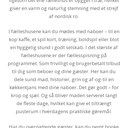
ligesom det ene fælleshus er bygget i træ, hvilket
giver en varm og naturlig stemning med et strejf
af nordisk ro.
I fælleshusene kan du mødes med naboer – til en
kop kaffe, et spil kort, træning, boldspil eller blot
en hyggelig stund i godt selskab. I det største af
fælleshusene er der fællesspisning på
programmet. Som frivilligt og brugerbetalt tilbud
til dig som beboer og dine gæster. Her kan du
dele sund mad, historier, grin og af-og-til en
køkkentjans med dine naboer. Det gør godt – for
krop og sjæl. Og så bliver maden serveret langt
de fleste dage, hvilket kan give et tiltrængt
pusterum i hverdagens praktiske gøremål.
Har du overnattende gæster, kan du nemt booke