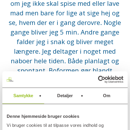
om jeg ikke skal spise med eller lave
mad men bare for lige at sige hej og
se, hvem der er i gang derovre. Nogle
gange bliver jeg 5 min. Andre gange
falder jeg i snak og bliver meget
længere. Jeg deltager i noget med
naboer hele tiden. Både planlagt og
spontant. Boformen gør blandt
andet, at alle har mulighed for at få
dækket deres individuelle sociale
Samtykke
Detaljer
Om
behov. Det kan jeg rigtig godt lide.
Denne hjemmeside bruger cookies
Wendy, beboer i Plushusene
Vi bruger cookies til at tilpasse vores indhold og