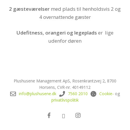
2 gæsteværelser
med plads til henholdsvis 2 og
4 overnattende gæster
Udefitness, orangeri og legeplads
er lige
udenfor døren
Plushusene Management ApS, Rosenkrantzvej 2, 8700
Horsens, CVR-nr. 40149112
info@plushusene.dk
7560 2010
Cookie-
og
privatlivspolitik
facebook
linkedin
instagram