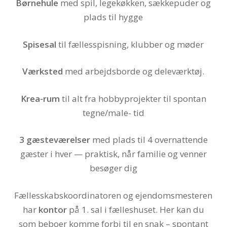
Børnehule
med spil, legekøkken, sækkepuder og
plads til hygge
Spisesal
til fællesspisning, klubber og møder
Værksted
med arbejdsborde og deleværktøj.
Krea-rum
til alt fra hobbyprojekter til spontan
tegne/male- tid
3 gæsteværelser
med plads til 4 overnattende
gæster i hver — praktisk, når familie og venner
besøger dig
Fællesskabskoordinatoren og ejendomsmesteren
har
kontor
på 1. sal i fælleshuset. Her kan du
som beboer komme forbi til en snak – spontant