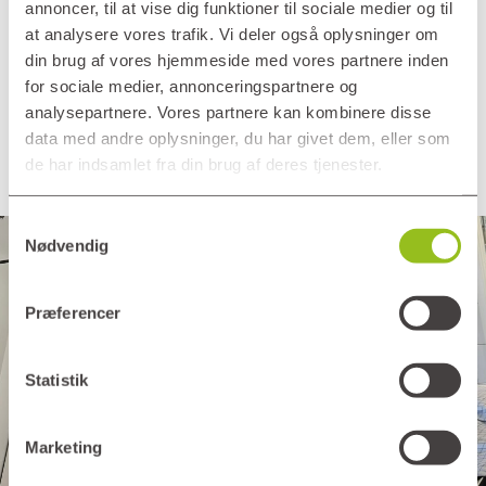
annoncer, til at vise dig funktioner til sociale medier og til
at analysere vores trafik. Vi deler også oplysninger om
din brug af vores hjemmeside med vores partnere inden
for sociale medier, annonceringspartnere og
analysepartnere. Vores partnere kan kombinere disse
data med andre oplysninger, du har givet dem, eller som
Billederne er fra andre Plushusene bofællesskaber
de har indsamlet fra din brug af deres tjenester.
Samtykkevalg
Nødvendig
Præferencer
Statistik
Marketing