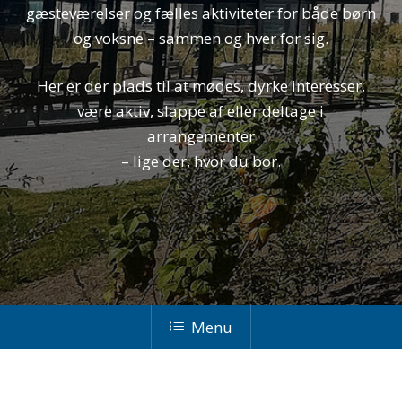
gæsteværelser og fælles aktiviteter for både børn
og voksne – sammen og hver for sig.
Her er der plads til at mødes, dyrke interesser,
være aktiv, slappe af eller deltage i
arrangementer
– lige der, hvor du bor.
Menu