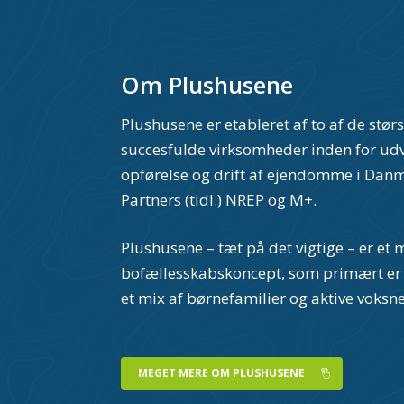
Om Plushusene
Plushusene er etableret af to af de stør
succesfulde virksomheder inden for udv
opførelse og drift af ejendomme i Dan
Partners (tidl.) NREP og M+.
Plushusene – tæt på det vigtige – er et
bofællesskabskoncept, som primært er 
et mix af børnefamilier og aktive voksn
MEGET MERE OM PLUSHUSENE