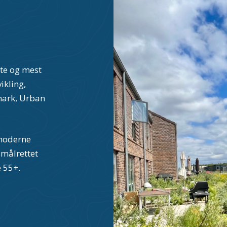
ste og mest
ikling,
mark, Urban
 moderne
målrettet
e 55+.