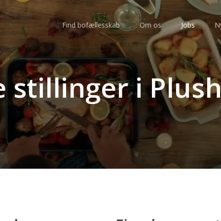
Find bofællesskab
Om os
Jobs
N
 stillinger i Plu