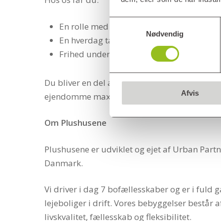
Samtykkevalg
En rolle med stor betydning for driften og
Nødvendig
En hverdag tæt på både mennesker og fo
Frihed under ansvar i en organisation me
Du bliver en del af vores ejendomsmestertea
Afvis
ejendomme max. 1-2 dage om ugen.
Om Plushusene
Plushusene er udviklet og ejet af Urban Part
Danmark.
Vi driver i dag 7 bofællesskaber og er i fuld 
lejeboliger i drift. Vores bebyggelser bestå
livskvalitet, fællesskab og fleksibilitet.