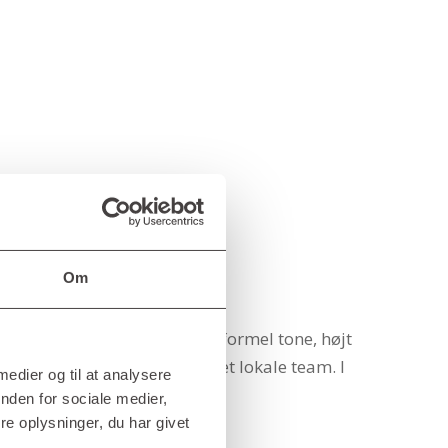
Om
boligkoncepter. Vi har en uformel tone, højt
res fællesskabskoordinator det lokale team. I
 medier og til at analysere
nden for sociale medier,
e oplysninger, du har givet