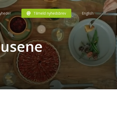
yheder
Tilmeld nyhedsbrev
English
shusene