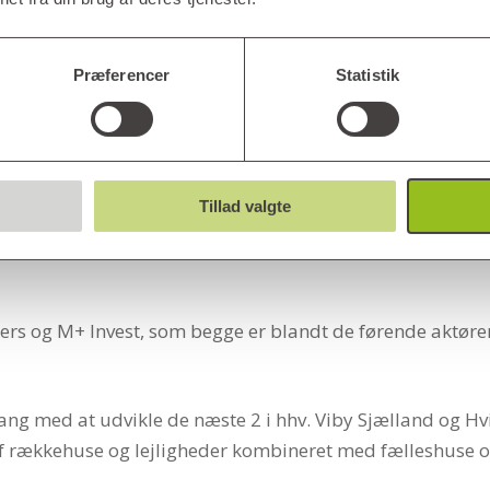
 vores beboeres livskvalitet
Præferencer
Statistik
rretning
d korte beslutningsveje
m, der hjælper hinanden på tværs af vores ejendomme. D
Tillad valgte
ners og M+ Invest, som begge er blandt de førende aktører
gang med at udvikle de næste 2 i hhv. Viby Sjælland og Hvi
r af rækkehuse og lejligheder kombineret med fælleshuse