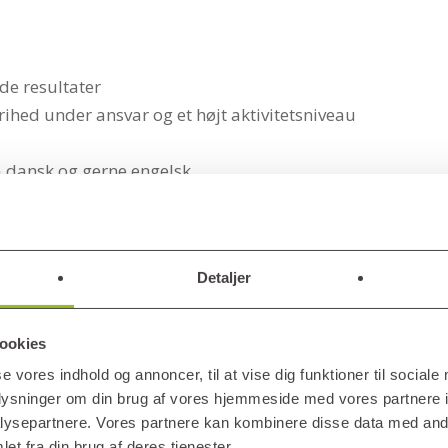
de resultater
rihed under ansvar og et højt aktivitetsniveau
dansk og gerne engelsk
sker
r
Detaljer
t team, der arbejder med et af Danmarks mest spændende 
ookies
nden og løfter i flok. I Hvidovre bliver du sammen med vo
se vores indhold og annoncer, til at vise dig funktioner til sociale
oplysninger om din brug af vores hjemmeside med vores partnere i
ysepartnere. Vores partnere kan kombinere disse data med andr
et fra din brug af deres tjenester.