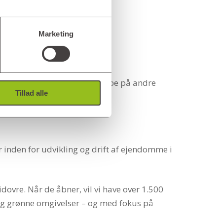
Marketing
u må forvente at skulle hjælpe på andre
Tillad alle
 inden for udvikling og drift af ejendomme i
dovre. Når de åbner, vil vi have over 1.500
 og grønne omgivelser – og med fokus på