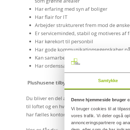
som grønne arealer
Har erfaring med syn af boliger
Har flair for IT
Arbejder struktureret frem mod de ønske
Er serviceminded, stabil og motiveres af f
Har kørekort til personbil
Har gode kommunikationsegenskaber på 
Kan samarbejde med alle typer af menne
Har ordenssans og øje for de små detalje
Samtykke
Plushusene tilbyder
Du bliver en del af et ambitiøst og engagere
Denne hjemmeside bruger c
til loftet og en hverdag, hvor vi hjælper hina
Vi bruger cookies til at tilpas
har fælles kontor i det ene af fælleshusene.
vores trafik. Vi deler også 
annonceringspartnere og anal
Hos os får du:
dem, eller som de har indsaml