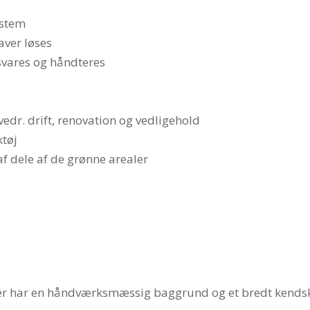
ystem
aver løses
svares og håndteres
vedr. drift, renovation og vedligehold
ktøj
f dele af de grønne arealer
er har en håndværksmæssig baggrund og et bredt kendska