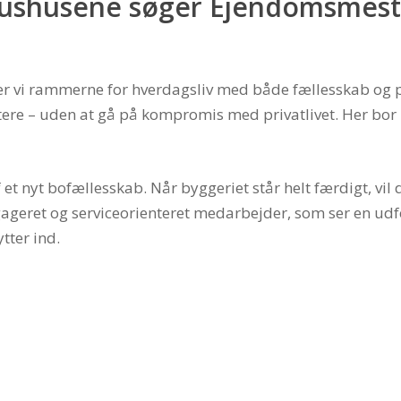
lushusene søger Ejendomsmest
 vi rammerne for hverdagsliv med både fællesskab og pla
ttere – uden at gå på kompromis med privatlivet. Her bor 
 et nyt bofællesskab. Når byggeriet står helt færdigt, vil
gageret og serviceorienteret medarbejder, som ser en udfo
tter ind.