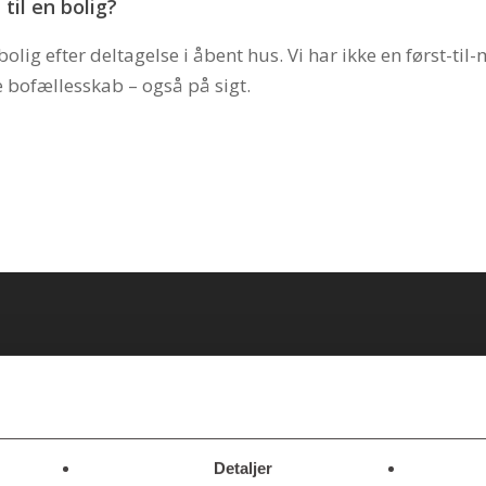
il en bolig?
olig efter deltagelse i åbent hus. Vi har ikke en først-t
e bofællesskab – også på sigt.
revious Post
Next Po
 beboer?
Kan j
Detaljer