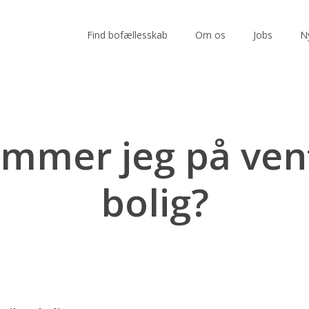
Find bofællesskab
Om os
Jobs
N
mer jeg på vente
bolig?