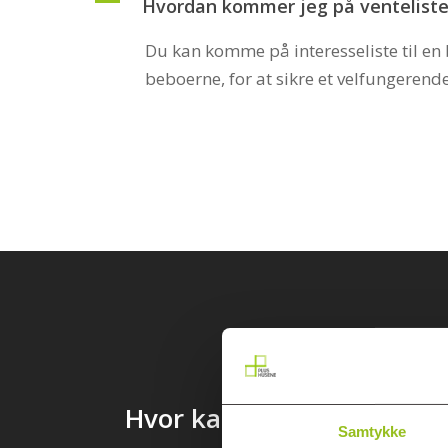
A
Hvordan kommer jeg på venteliste t
Du kan komme på interesseliste til en b
beboerne, for at sikre et velfungerend
P
Hvor kan jeg parkere som
Samtykke