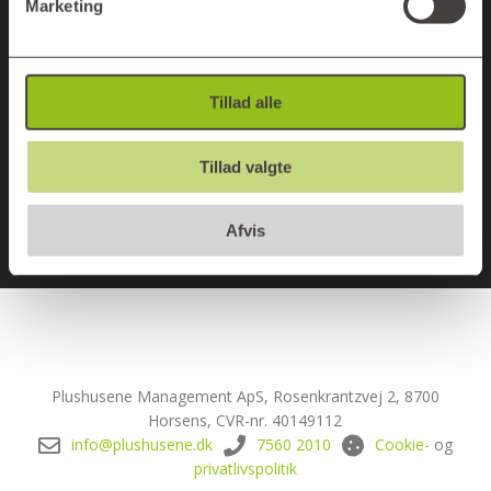
Marketing
Next Post
Tillad alle
Hvorfor bæredygtighedscertificeres
Tillad valgte
Plushusene?
Afvis
Plushusene Management ApS, Rosenkrantzvej 2, 8700
Horsens, CVR-nr. 40149112
info@plushusene.dk
7560 2010
Cookie-
og
privatlivspolitik