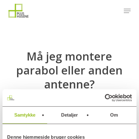
Skip
Menu
to
main
content
Må jeg montere
parabol eller anden
antenne?
Samtykke
Detaljer
Om
A
Må jeg montere parabol eller
Denne hjemmeside bruger cookies