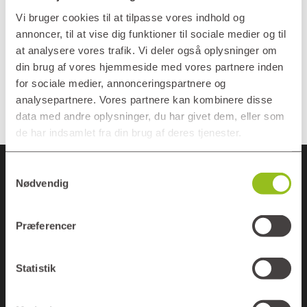
anden antenne?
Vi bruger cookies til at tilpasse vores indhold og
Der må ikke opsættes antenner
annoncer, til at vise dig funktioner til sociale medier og til
at analysere vores trafik. Vi deler også oplysninger om
herunder parabolantenner af nogen art
din brug af vores hjemmeside med vores partnere inden
på bygningerne, terrasserne, altanerne
for sociale medier, annonceringspartnere og
m.v.
analysepartnere. Vores partnere kan kombinere disse
data med andre oplysninger, du har givet dem, eller som
de har indsamlet fra din brug af deres tjenester.
Samtykkevalg
Nødvendig
Previous Post
Præferencer
Hvor kan mit barn gå i skole?
Statistik