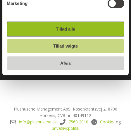
Marketing
Tillad alle
Next Post
Skal jeg selv sørge for tilmelding af
Tillad valgte
TV-pakke og internet?
Afvis
Plushusene Management ApS, Rosenkrantzvej 2, 8700
Horsens, CVR-nr. 40149112
info@plushusene.dk
7560 2010
Cookie-
og
privatlivspolitik