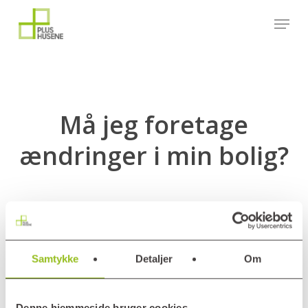
Skip
Menu
to
main
content
Må jeg foretage
ændringer i min bolig?
A
Må jeg foretage ændringer i min
Samtykke
Detaljer
Om
bolig?
Denne hjemmeside bruger cookies