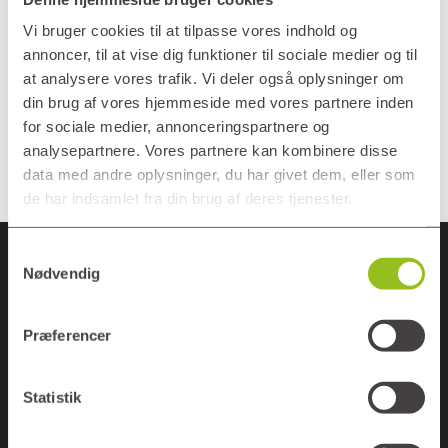
Du har som beboer mulighed for at
foretage ændringer i din bolig dog ikke
Vi bruger cookies til at tilpasse vores indhold og
annoncer, til at vise dig funktioner til sociale medier og til
f.eks. fjerne/opbygge vægge. Der skal
at analysere vores trafik. Vi deler også oplysninger om
ansøges om ændringerne, inden du går
din brug af vores hjemmeside med vores partnere inden
i gang, og boligen skal reetableres ved
for sociale medier, annonceringspartnere og
fraflytning.
analysepartnere. Vores partnere kan kombinere disse
data med andre oplysninger, du har givet dem, eller som
de har indsamlet fra din brug af deres tjenester.
Samtykkevalg
Nødvendig
Previous Post
Præferencer
Må jeg ændre beplantningen ved
min terrasse?
Statistik