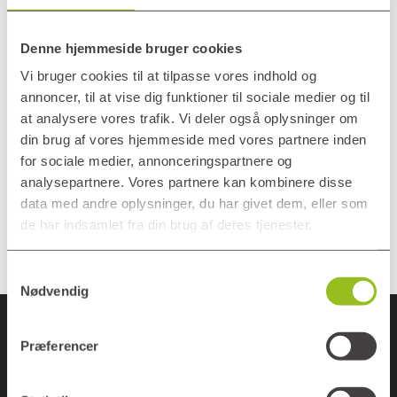
Vi har i Plushusene udarbejdet en
husorden, som
Denne hjemmeside bruger cookies
beboerrepræsentationen tager
Vi bruger cookies til at tilpasse vores indhold og
udgangspunkt i.
annoncer, til at vise dig funktioner til sociale medier og til
Beboerrepræsentationen og
at analysere vores trafik. Vi deler også oplysninger om
Plushusene løser sammen eventuelle
din brug af vores hjemmeside med vores partnere inden
udfordringer og arbejder løbende på
for sociale medier, annonceringspartnere og
at optimere rammerne for
analysepartnere. Vores partnere kan kombinere disse
fællesskabet.
data med andre oplysninger, du har givet dem, eller som
de har indsamlet fra din brug af deres tjenester.
Samtykkevalg
Nødvendig
Præferencer
Previous Post