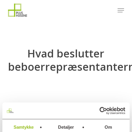
Skip
Menu
to
main
content
Hvad beslutter
beboerrepræsentanter
A
Hvad beslutter
beboerrepræsentanterne?
Samtykke
Detaljer
Om