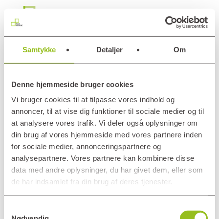
Skip
Menu
to
main
content
Samtykke
Detaljer
Om
Må
jeg
Denne hjemmeside bruger cookies
ryge
Vi bruger cookies til at tilpasse vores indhold og
i
annoncer, til at vise dig funktioner til sociale medier og til
min
at analysere vores trafik. Vi deler også oplysninger om
bolig
din brug af vores hjemmeside med vores partnere inden
Må jeg ryge i min
og
for sociale medier, annonceringspartnere og
på
analysepartnere. Vores partnere kan kombinere disse
bolig og på
data med andre oplysninger, du har givet dem, eller som
fællesarealerne?
fællesarealerne?
de har indsamlet fra din brug af deres tjenester.
Samtykkevalg
Nødvendig